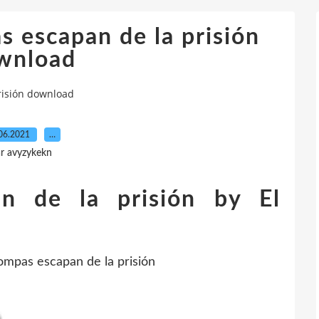
s escapan de la prisión
wnload
risión download
06.2021
…
r avyzykekn
n de la prisión by El